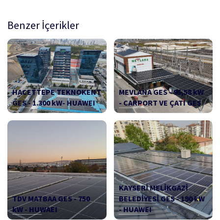
Benzer İçerikler
HACETTEPE TEKNOKENT
MEVLANA GES - 95,58 kW
GES - 1.300 kW- HUAWEI
- CARPORT VE ÇATI GES
KAYSERİ MELİKGAZİ
TDV MATBAA GES - 750
BELEDİYESİ GES - 190 kW
kW - HUWAEI
- HUAWEI