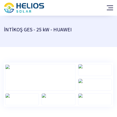
GES Projeleri
Araç Şarj İstasyonu Projeleri
İNTİKOŞ GES - 25 kW - HUAWEI
Hakkımızda
Haberler
Teşvik ve Mevzuat
Kalite Belgeleri
Yatırım Fayda/Maliyet Hesabı
Çözüm Ortakları
Başarı Hikayeleri
İletişim