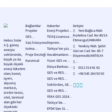
Bağlantılar
Haberler
iletişim
Projeler
Enerji Projelerine
Yeni Bağlıca Mah.
2 Milyar Dolarlık
Kızılelma Cad. No:40/1A
GES
TEİAŞ Lisanssız
Kredi
Etimesgut/ANKARA
Helios Solar
Sistemleri
Elektrik Üretimi
Sarj İstasyonu
Deprem
Sağlanacak!
A.Ş. güneş
Yatırım
Yeniköy Mah. Şehit
Bölgesinde
Isıtma
Türkiye’nin yüzer
enerjisi
Başvuruları İçin
Gürcan Cad. No: 65-7
Yenilenebilir
Sistemleri
GES potansiyeli
sektöründe,
Proje Desteği
Havalimanlarında
3.750 MW’lık
Döşemealtı/ANTALYA
Enerji
80 bin MW olarak
küçük ya da
enerji verimliliği
Kapasite Hakkı
Kurumsal
Yüzer GES ve
Yatırımlarına
hesaplanıyor
büyük ölçekli
için güneş
Duyurusu
RES Hakkında
Destekler Arttı,
info@heliossolar.com.tr
Dünya Bankası 18
0312 514 61 62
enerji tüketimi
enerjisi
Yayımladı
Düzenlemeler
Yatırımların Önü
Milyar Dolar
GES ve RES
olan; konut,
santralleri
+90 545 284 50 50
İçeren Kanun
Açıldı
Kaynak
tesislerine
işyeri,
yaygınlaştırılacak
GES ve RES
Teklifi Pazartesi
Sağlayacak
yönelik yapı
alışveriş
projeleri için
Meclise
Sektörden, GES
denetimi
merkezi,
acele
Sunulacak
kapasitesinin 5
GES ve RES
muafiyeti
üretim tesisi,
kamulaştırma
yılda 33 bin
Yatırımlarında
sağlayan önemli
YEKA GES 2024
otel, tarımsal
kararları
megavatı aşması
Yapı Denetim
düzenlemeler,
ihale şartnamesi
alan gibi her
duyuruldu
Türkiye’de
hedefine tam
Muafiyeti Resmi
Köy Kanunu
yayımlandı
ölçekteki
2025’in İlk Sekiz
destek
EPDK’dan 31
Olarak Yürürlükte
teklifi
proje için
Ayında 3,2 GW