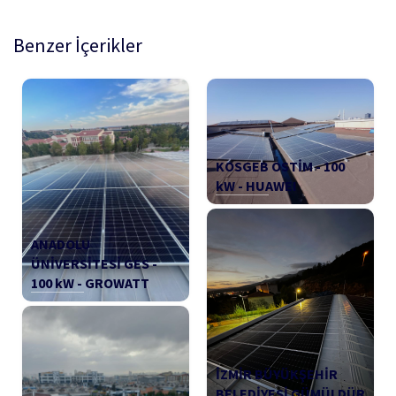
Benzer İçerikler
KOSGEB OSTİM - 100
kW - HUAWEI
ANADOLU
ÜNİVERSİTESİ GES -
100 kW - GROWATT
İZMİR BÜYÜKŞEHİR
BELEDİYESİ GÜMÜLDÜR