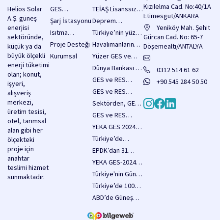
2 Milyar Dolarlık
Kızılelma Cad. No:40/1A
Helios Solar
GES
TEİAŞ Lisanssız
Kredi
Etimesgut/ANKARA
A.Ş. güneş
Sistemleri
Elektrik Üretimi
Şarj İstasyonu
Deprem
Sağlanacak!
enerjisi
Yatırım
Yeniköy Mah. Şehit
Bölgesinde
Isıtma
Türkiye’nin yüzer
sektöründe,
Başvuruları İçin
Gürcan Cad. No: 65-7
Yenilenebilir
Sistemleri
GES potansiyeli
Proje Desteği
Havalimanlarında
küçük ya da
3.750 MW’lık
Döşemealtı/ANTALYA
Enerji
80 bin MW olarak
enerji verimliliği
büyük ölçekli
Kapasite Hakkı
Kurumsal
Yüzer GES ve
Yatırımlarına
hesaplanıyor
için güneş
enerji tüketimi
Duyurusu
RES Hakkında
Destekler Arttı,
info@heliossolar.com.tr
Dünya Bankası 18
0312 514 61 62
enerjisi
olan; konut,
Yayımladı
Düzenlemeler
Yatırımların Önü
Milyar Dolar
GES ve RES
santralleri
+90 545 284 50 50
işyeri,
İçeren Kanun
Açıldı
Kaynak
tesislerine
yaygınlaştırılacak
GES ve RES
alışveriş
Teklifi Pazartesi
Sağlayacak
yönelik yapı
projeleri için
merkezi,
Meclise
Sektörden, GES
denetimi
acele
üretim tesisi,
Sunulacak
kapasitesinin 5
GES ve RES
muafiyeti
kamulaştırma
otel, tarımsal
yılda 33 bin
Yatırımlarında
sağlayan önemli
YEKA GES 2024
kararları
alan gibi her
megavatı aşması
Yapı Denetim
düzenlemeler,
ihale şartnamesi
duyuruldu
Türkiye’de
ölçekteki
hedefine tam
Muafiyeti Resmi
Köy Kanunu
yayımlandı
2025’in İlk Sekiz
proje için
destek
EPDK’dan 31
Olarak Yürürlükte
teklifi
Ayında 3,2 GW
anahtar
Ocak 2025 Tarihi
YEKA GES-2024
kapsamında
Güneş Enerjisi
teslimi hizmet
için İlerleme
ve YEKA RES-
yasalaştı
Türkiye'nin Güneş
Kapasitesi
sunmaktadır.
Raporları
2024
Enerjisi Hedefleri
Eklendi
Türkiye’de 100
Duyurusu
Zeyilnamelerinde
Yıl Sonunda
MW Güneş
ABD’de Güneş
Önemli
20.000 MW’a
Enerjisi
Enerjisiyle
Düzenlemeler
Ulaşıyor
Santraline 65
Otlatma Hızla