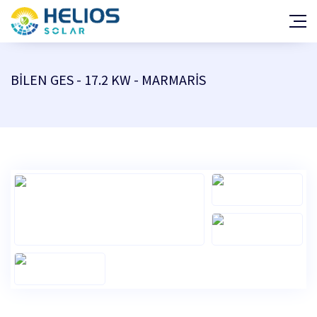
GES Projeleri
Araç Şarj İstasyonu Projeleri
BİLEN GES - 17.2 KW - MARMARİS
Hakkımızda
Haberler
Teşvik ve Mevzuat
Kalite Belgeleri
Yatırım Fayda/Maliyet Hesabı
Çözüm Ortakları
Başarı Hikayeleri
İletişim