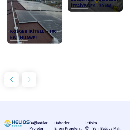
İTFAİYE GES - 30 kW -
HUAWEI
KOSGEB İKİTELLİ - 100
kW - HUAWEI
Bağlantılar
Haberler
iletişim
Projeler
Enerji Projelerine
Yeni Bağlıca Mah.