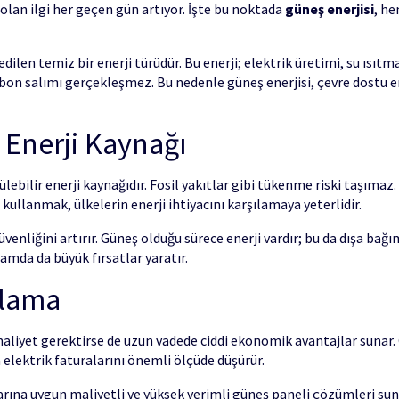
 olan ilgi her geçen gün artıyor. İşte bu noktada
güneş enerjisi
, he
dilen temiz bir enerji türüdür. Bu enerji; elektrik üretimi, su ısıt
arbon salımı gerçekleşmez. Bu nedenle güneş enerjisi, çevre dostu 
z Enerji Kaynağı
lebilir enerji kaynağıdır. Fosil yakıtlar gibi tükenme riski taşımaz
e kullanmak, ülkelerin enerji ihtiyacını karşılamaya yeterlidir.
üvenliğini artırır. Güneş olduğu sürece enerji vardır; bu da dışa bağ
amda da büyük fırsatlar yaratır.
ğlama
maliyet gerektirse de uzun vadede ciddi ekonomik avantajlar sunar.
 elektrik faturalarını önemli ölçüde düşürür.
arına uygun maliyetli ve yüksek verimli güneş paneli çözümleri suna