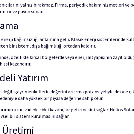
anıcılarını yalnız bırakmaz. Firma, periyodik bakım hizmetleri ve 
konfor ve güven sunar.
ğlama
 enerji bağımsızlığı anlamına gelir. Klasik enerji sistemlerinde kulla
eten bir sistem, dışa bağımlılığı ortadan kaldırır.
nde, özellikle kırsal bölgelerde veya enerji altyapısının zayıf oldu
issi kazandırır.
deli Yatırım
e değil, gayrimenkullerin değerini artırma potansiyeliyle de öne çı
nedeniyle daha yüksek bir piyasa değerine sahip olur.
atırımın uzun vadede ciddi kazançlar getirmesini sağlar. Helios So
sel bir sistem kurulmasını sağlar.
i Üretimi