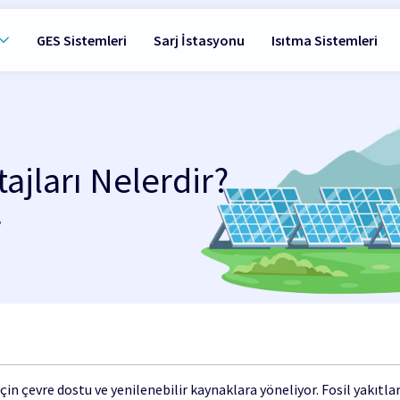
GES Sistemleri
Sarj İstasyonu
Isıtma Sistemleri
ajları Nelerdir?
?
in çevre dostu ve yenilenebilir kaynaklara yöneliyor. Fosil yakıtları