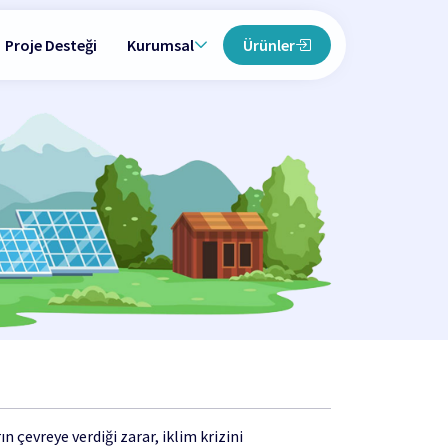
Proje Desteği
Kurumsal
Ürünler
n çevreye verdiği zarar, iklim krizini