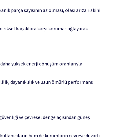
nik parça sayısının az olması, olası arıza riskini
lektriksel kaçaklara karşı koruma sağlayarak
k daha yüksek enerji dönüşüm oranlarıyla
mlilik, dayanıklılık ve uzun ömürlü performans
 güvenliği ve çevresel denge açısından güneş
l kullanıcıların hem de kurumların çevreye duyarlı