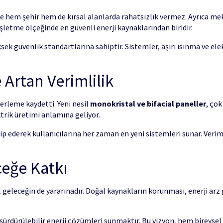
le hem şehir hem de kırsal alanlarda rahatsızlık vermez. Ayrıca meka
işletme ölçeğinde en güvenli enerji kaynaklarından biridir.
üksek güvenlik standartlarına sahiptir. Sistemler, aşırı ısınma ve e
 Artan Verimlilik
lerleme kaydetti. Yeni nesil
monokristal ve bifacial paneller
, ço
ktrik üretimi anlamına geliyor.
ip ederek kullanıcılarına her zaman en yeni sistemleri sunar. Veri
ceğe Katkı
 geleceğin de yararınadır. Doğal kaynakların korunması, enerji arz
ve sürdürülebilir enerji çözümleri sunmaktır. Bu vizyon, hem bireyse