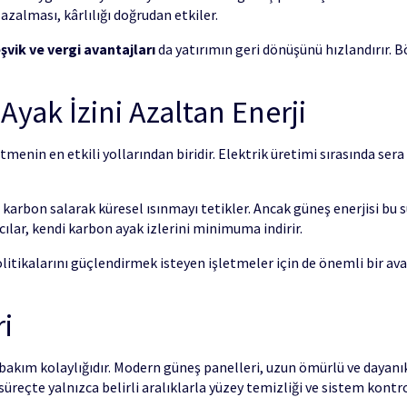
 azalması, kârlılığı doğrudan etkiler.
şvik ve vergi avantajları
da yatırımın geri dönüşünü hızlandırır.
yak İzini Azaltan Enerji
menin en etkili yollarından biridir. Elektrik üretimi sırasında sera
e karbon salarak küresel ısınmayı tetikler. Ancak güneş enerjisi bu 
cılar, kendi karbon ayak izlerini minimuma indirir.
 politikalarını güçlendirmek isteyen işletmeler için de önemli bir a
i
a bakım kolaylığıdır. Modern güneş panelleri, uzun ömürlü ve dayanık
 süreçte yalnızca belirli aralıklarla yüzey temizliği ve sistem kontro