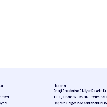
lar
Haberler
Enerji Projelerine 2 Milyar Dolarlık Kr
Sağlanacak!
emleri
TEİAŞ Lisanssız Elektrik Üretimi Yatı
Başvuruları İçin 3.750 MW’lık Kapasit
asyonu
Deprem Bölgesinde Yenilenebilir Ene
Duyurusu Yayımladı