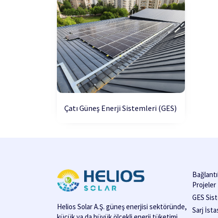
Çatı Güneş Enerji Sistemleri (GES)
Bağlantı
Projeler
GES Sist
Helios Solar A.Ş. güneş enerjisi sektöründe,
Sarj İst
küçük ya da büyük ölçekli enerji tüketimi