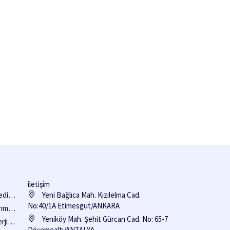
iletişim
edi
Yeni Bağlıca Mah. Kızılelma Cad.
No:40/1A Etimesgut/ANKARA
rım
e Hakkı
Yeniköy Mah. Şehit Gürcan Cad. No: 65-7
rji
Döşemealtı/ANTALYA