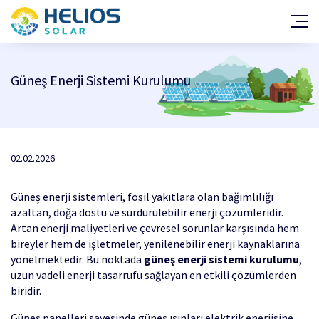
GES Projeleri
Araç Şarj İstasyonu Projeleri
Güneş Enerji Sistemi Kurulumu
Hakkımızda
Haberler
Teşvik ve Mevzuat
Kalite Belgeleri
02.02.2026
Yatırım Fayda/Maliyet Hesabı
Güneş enerji sistemleri, fosil yakıtlara olan bağımlılığı
Çözüm Ortakları
azaltan, doğa dostu ve sürdürülebilir enerji çözümleridir.
Başarı Hikayeleri
Artan enerji maliyetleri ve çevresel sorunlar karşısında hem
bireyler hem de işletmeler, yenilenebilir enerji kaynaklarına
İletişim
yönelmektedir. Bu noktada
güneş enerji sistemi kurulumu
,
uzun vadeli enerji tasarrufu sağlayan en etkili çözümlerden
biridir.
Güneş panelleri sayesinde güneş ışınları elektrik enerjisine