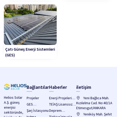
Çatı Güneş Enerji Sistemleri
(GES)
Bağlantılar
Haberler
iletişim
Helios Solar
Projeler
Enerji Projelerine
Yeni Bağlıca Mah.
A.Ş. güneş
2 Milyar Dolarlık
Kızılelma Cad. No:40/1A
GES
TEİAŞ Lisanssız
enerjisi
Kredi
Etimesgut/ANKARA
Sistemleri
Elektrik Üretimi
Şarj İstasyonu
Deprem
sektöründe,
Sağlanacak!
Yatırım
Yeniköy Mah. Şehit
Bölgesinde
Isıtma
Türkiye’nin yüzer