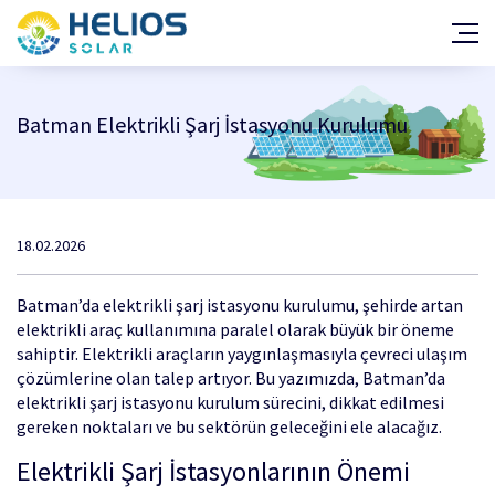
GES Projeleri
Araç Şarj İstasyonu Projeleri
Batman Elektrikli Şarj İstasyonu Kurulumu
Hakkımızda
Haberler
Teşvik ve Mevzuat
Kalite Belgeleri
18.02.2026
Yatırım Fayda/Maliyet Hesabı
Batman’da elektrikli şarj istasyonu kurulumu, şehirde artan
Çözüm Ortakları
elektrikli araç kullanımına paralel olarak büyük bir öneme
Başarı Hikayeleri
sahiptir. Elektrikli araçların yaygınlaşmasıyla çevreci ulaşım
çözümlerine olan talep artıyor. Bu yazımızda, Batman’da
İletişim
elektrikli şarj istasyonu kurulum sürecini, dikkat edilmesi
gereken noktaları ve bu sektörün geleceğini ele alacağız.
Elektrikli Şarj İstasyonlarının Önemi