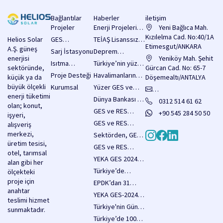
Bağlantılar
Haberler
iletişim
Projeler
Enerji Projelerine
Yeni Bağlıca Mah.
2 Milyar Dolarlık
Kızılelma Cad. No:40/1A
Helios Solar
GES
TEİAŞ Lisanssız
Kredi
Etimesgut/ANKARA
A.Ş. güneş
Sistemleri
Elektrik Üretimi
Sarj İstasyonu
Deprem
Sağlanacak!
enerjisi
Yatırım
Yeniköy Mah. Şehit
Bölgesinde
Isıtma
Türkiye’nin yüzer
sektöründe,
Başvuruları İçin
Gürcan Cad. No: 65-7
Yenilenebilir
Sistemleri
GES potansiyeli
Proje Desteği
Havalimanlarında
küçük ya da
3.750 MW’lık
Döşemealtı/ANTALYA
Enerji
80 bin MW olarak
enerji verimliliği
büyük ölçekli
Kapasite Hakkı
Kurumsal
Yüzer GES ve
Yatırımlarına
hesaplanıyor
için güneş
enerji tüketimi
Duyurusu
RES Hakkında
Destekler Arttı,
info@heliossolar.com.tr
Dünya Bankası 18
0312 514 61 62
enerjisi
olan; konut,
Yayımladı
Düzenlemeler
Yatırımların Önü
Milyar Dolar
GES ve RES
santralleri
+90 545 284 50 50
işyeri,
İçeren Kanun
Açıldı
Kaynak
tesislerine
yaygınlaştırılacak
GES ve RES
alışveriş
Teklifi Pazartesi
Sağlayacak
yönelik yapı
projeleri için
merkezi,
Meclise
Sektörden, GES
denetimi
acele
üretim tesisi,
Sunulacak
kapasitesinin 5
GES ve RES
muafiyeti
kamulaştırma
otel, tarımsal
yılda 33 bin
Yatırımlarında
sağlayan önemli
YEKA GES 2024
kararları
alan gibi her
megavatı aşması
Yapı Denetim
düzenlemeler,
ihale şartnamesi
duyuruldu
Türkiye’de
ölçekteki
hedefine tam
Muafiyeti Resmi
Köy Kanunu
yayımlandı
2025’in İlk Sekiz
proje için
destek
EPDK’dan 31
Olarak Yürürlükte
teklifi
Ayında 3,2 GW
anahtar
Ocak 2025 Tarihi
YEKA GES-2024
kapsamında
Güneş Enerjisi
teslimi hizmet
için İlerleme
ve YEKA RES-
yasalaştı
Türkiye'nin Güneş
Kapasitesi
sunmaktadır.
Raporları
2024
Enerjisi Hedefleri
Eklendi
Türkiye’de 100
Duyurusu