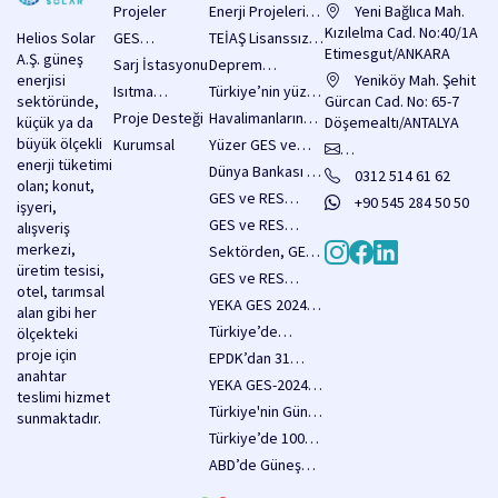
Projeler
Enerji Projelerine
Yeni Bağlıca Mah.
2 Milyar Dolarlık
Kızılelma Cad. No:40/1A
Helios Solar
GES
TEİAŞ Lisanssız
Kredi
Etimesgut/ANKARA
A.Ş. güneş
Sistemleri
Elektrik Üretimi
Sarj İstasyonu
Deprem
Sağlanacak!
enerjisi
Yatırım
Yeniköy Mah. Şehit
Bölgesinde
Isıtma
Türkiye’nin yüzer
sektöründe,
Başvuruları İçin
Gürcan Cad. No: 65-7
Yenilenebilir
Sistemleri
GES potansiyeli
Proje Desteği
Havalimanlarında
küçük ya da
3.750 MW’lık
Döşemealtı/ANTALYA
Enerji
80 bin MW olarak
enerji verimliliği
büyük ölçekli
Kapasite Hakkı
Kurumsal
Yüzer GES ve
Yatırımlarına
hesaplanıyor
için güneş
enerji tüketimi
Duyurusu
RES Hakkında
Destekler Arttı,
info@heliossolar.com.tr
Dünya Bankası 18
0312 514 61 62
enerjisi
olan; konut,
Yayımladı
Düzenlemeler
Yatırımların Önü
Milyar Dolar
GES ve RES
santralleri
+90 545 284 50 50
işyeri,
İçeren Kanun
Açıldı
Kaynak
tesislerine
yaygınlaştırılacak
GES ve RES
alışveriş
Teklifi Pazartesi
Sağlayacak
yönelik yapı
projeleri için
merkezi,
Meclise
Sektörden, GES
denetimi
acele
üretim tesisi,
Sunulacak
kapasitesinin 5
GES ve RES
muafiyeti
kamulaştırma
otel, tarımsal
yılda 33 bin
Yatırımlarında
sağlayan önemli
YEKA GES 2024
kararları
alan gibi her
megavatı aşması
Yapı Denetim
düzenlemeler,
ihale şartnamesi
duyuruldu
Türkiye’de
ölçekteki
hedefine tam
Muafiyeti Resmi
Köy Kanunu
yayımlandı
2025’in İlk Sekiz
proje için
destek
EPDK’dan 31
Olarak Yürürlükte
teklifi
Ayında 3,2 GW
anahtar
Ocak 2025 Tarihi
YEKA GES-2024
kapsamında
Güneş Enerjisi
teslimi hizmet
için İlerleme
ve YEKA RES-
yasalaştı
Türkiye'nin Güneş
Kapasitesi
sunmaktadır.
Raporları
2024
Enerjisi Hedefleri
Eklendi
Türkiye’de 100
Duyurusu
Zeyilnamelerinde
Yıl Sonunda
MW Güneş
ABD’de Güneş
Önemli
20.000 MW’a
Enerjisi
Enerjisiyle
Düzenlemeler
Ulaşıyor