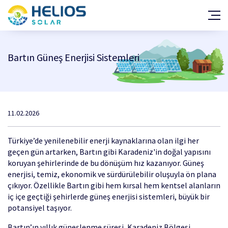
GES Projeleri
Araç Şarj İstasyonu Projeleri
Bartın Güneş Enerjisi Sistemleri
Hakkımızda
Haberler
Teşvik ve Mevzuat
Kalite Belgeleri
11.02.2026
Yatırım Fayda/Maliyet Hesabı
Türkiye’de yenilenebilir enerji kaynaklarına olan ilgi her
Çözüm Ortakları
geçen gün artarken, Bartın gibi Karadeniz'in doğal yapısını
Başarı Hikayeleri
koruyan şehirlerinde de bu dönüşüm hız kazanıyor. Güneş
enerjisi, temiz, ekonomik ve sürdürülebilir oluşuyla ön plana
İletişim
çıkıyor. Özellikle Bartın gibi hem kırsal hem kentsel alanların
iç içe geçtiği şehirlerde güneş enerjisi sistemleri, büyük bir
potansiyel taşıyor.
Bartın’ın yıllık güneşlenme süresi, Karadeniz Bölgesi