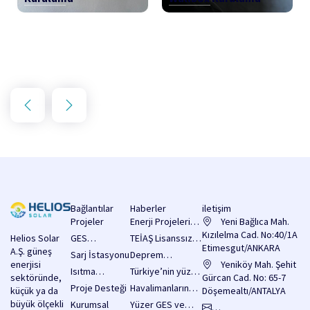
Bağlantılar
Haberler
iletişim
Projeler
Enerji Projelerine
Yeni Bağlıca Mah.
2 Milyar Dolarlık
Kızılelma Cad. No:40/1A
Helios Solar
GES
TEİAŞ Lisanssız
Kredi
Etimesgut/ANKARA
A.Ş. güneş
Sistemleri
Elektrik Üretimi
Sarj İstasyonu
Deprem
Sağlanacak!
enerjisi
Yatırım
Yeniköy Mah. Şehit
Bölgesinde
Isıtma
Türkiye’nin yüzer
sektöründe,
Başvuruları İçin
Gürcan Cad. No: 65-7
Yenilenebilir
Sistemleri
GES potansiyeli
Proje Desteği
Havalimanlarında
küçük ya da
3.750 MW’lık
Döşemealtı/ANTALYA
Enerji
80 bin MW olarak
enerji verimliliği
büyük ölçekli
Kapasite Hakkı
Kurumsal
Yüzer GES ve
Yatırımlarına