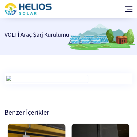
GES Projeleri
Araç Şarj İstasyonu Projeleri
VOLTİ Araç Şarj Kurulumu
Hakkımızda
Haberler
Teşvik ve Mevzuat
Kalite Belgeleri
Yatırım Fayda/Maliyet Hesabı
Çözüm Ortakları
Başarı Hikayeleri
İletişim
Benzer İçerikler