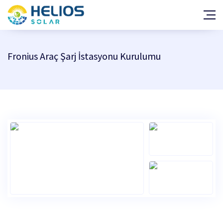
GES Projeleri
Araç Şarj İstasyonu Projeleri
Fronius Araç Şarj İstasyonu Kurulumu
Hakkımızda
Haberler
Teşvik ve Mevzuat
Kalite Belgeleri
Yatırım Fayda/Maliyet Hesabı
Çözüm Ortakları
Başarı Hikayeleri
İletişim