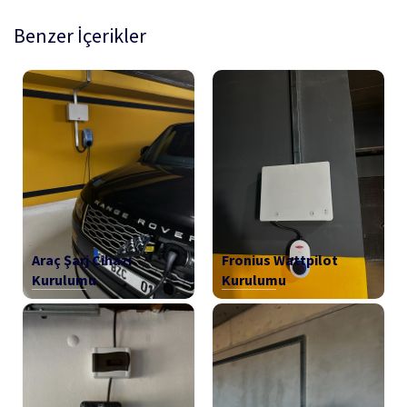
Benzer İçerikler
Araç Şarj Cihazı
Fronius Wattpilot
Kurulumu
Kurulumu