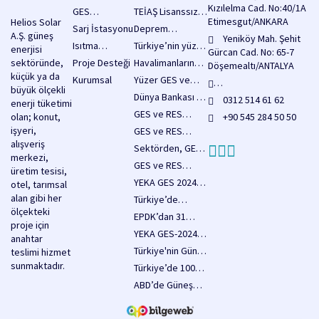
2 Milyar Dolarlık
Kızılelma Cad. No:40/1A
GES
TEİAŞ Lisanssız
Kredi
Etimesgut/ANKARA
Helios Solar
Sistemleri
Elektrik Üretimi
Sarj İstasyonu
Deprem
Sağlanacak!
A.Ş. güneş
Yatırım
Yeniköy Mah. Şehit
Bölgesinde
Isıtma
Türkiye’nin yüzer
enerjisi
Başvuruları İçin
Gürcan Cad. No: 65-7
Yenilenebilir
Sistemleri
GES potansiyeli
sektöründe,
Proje Desteği
Havalimanlarında
3.750 MW’lık
Döşemealtı/ANTALYA
Enerji
80 bin MW olarak
küçük ya da
enerji verimliliği
Kapasite Hakkı
Kurumsal
Yüzer GES ve
Yatırımlarına
hesaplanıyor
büyük ölçekli
için güneş
Duyurusu
RES Hakkında
Destekler Arttı,
info@heliossolar.com.tr
Dünya Bankası 18
0312 514 61 62
enerji tüketimi
enerjisi
Yayımladı
Düzenlemeler
Yatırımların Önü
Milyar Dolar
GES ve RES
olan; konut,
santralleri
+90 545 284 50 50
İçeren Kanun
Açıldı
Kaynak
tesislerine
işyeri,
yaygınlaştırılacak
GES ve RES
Teklifi Pazartesi
Sağlayacak
yönelik yapı
alışveriş
projeleri için
Meclise
Sektörden, GES
denetimi
merkezi,
acele
Sunulacak
kapasitesinin 5
GES ve RES
muafiyeti
üretim tesisi,
kamulaştırma
yılda 33 bin
Yatırımlarında
sağlayan önemli
YEKA GES 2024
otel, tarımsal
kararları
megavatı aşması
Yapı Denetim
düzenlemeler,
ihale şartnamesi
alan gibi her
duyuruldu
Türkiye’de
hedefine tam
Muafiyeti Resmi
Köy Kanunu
yayımlandı
ölçekteki
2025’in İlk Sekiz
destek
EPDK’dan 31
Olarak Yürürlükte
teklifi
proje için
Ayında 3,2 GW
Ocak 2025 Tarihi
YEKA GES-2024
kapsamında
anahtar
Güneş Enerjisi
için İlerleme
ve YEKA RES-
yasalaştı
Türkiye'nin Güneş
teslimi hizmet
Kapasitesi
Raporları
2024
Enerjisi Hedefleri
sunmaktadır.
Eklendi
Türkiye’de 100
Duyurusu
Zeyilnamelerinde
Yıl Sonunda
MW Güneş
ABD’de Güneş
Önemli
20.000 MW’a
Enerjisi
Enerjisiyle
Düzenlemeler
Ulaşıyor
Santraline 65
Otlatma Hızla