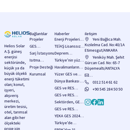
Bağlantılar
Haberler
iletişim
Projeler
Enerji Projelerine
Yeni Bağlıca Mah.
2 Milyar Dolarlık
Kızılelma Cad. No:40/1A
Helios Solar
GES
TEİAŞ Lisanssız
Kredi
Etimesgut/ANKARA
A.Ş. güneş
Sistemleri
Elektrik Üretimi
Sarj İstasyonu
Deprem
Sağlanacak!
enerjisi
Yatırım
Yeniköy Mah. Şehit
Bölgesinde
Isıtma
Türkiye’nin yüzer
sektöründe,
Başvuruları İçin
Gürcan Cad. No: 65-7
Yenilenebilir
Sistemleri
GES potansiyeli
Proje Desteği
Havalimanlarında
küçük ya da
3.750 MW’lık
Döşemealtı/ANTALYA
Enerji
80 bin MW olarak
enerji verimliliği
büyük ölçekli
Kapasite Hakkı
Kurumsal
Yüzer GES ve
Yatırımlarına
hesaplanıyor
için güneş
enerji tüketimi
Duyurusu
RES Hakkında
Destekler Arttı,
info@heliossolar.com.tr
Dünya Bankası 18
0312 514 61 62
enerjisi
olan; konut,
Yayımladı
Düzenlemeler
Yatırımların Önü
Milyar Dolar
GES ve RES
santralleri
+90 545 284 50 50
işyeri,
İçeren Kanun
Açıldı
Kaynak
tesislerine
yaygınlaştırılacak
GES ve RES
alışveriş
Teklifi Pazartesi
Sağlayacak
yönelik yapı
projeleri için
merkezi,
Meclise
Sektörden, GES
denetimi
acele
üretim tesisi,
Sunulacak
kapasitesinin 5
GES ve RES
muafiyeti
kamulaştırma
otel, tarımsal
yılda 33 bin
Yatırımlarında
sağlayan önemli
YEKA GES 2024
kararları
alan gibi her
megavatı aşması
Yapı Denetim
düzenlemeler,
ihale şartnamesi
duyuruldu
Türkiye’de
ölçekteki
hedefine tam
Muafiyeti Resmi
Köy Kanunu
yayımlandı
2025’in İlk Sekiz
proje için
destek
EPDK’dan 31